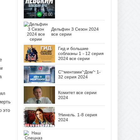
Дельфин 3 Сезон 2024
все серии
Гид и большие
соблазны 1 - 12 серия
2024 все серии
е
ым
СᖦментамиᖦДомᖦ 1-
а
32 серия 2024
Комитет все серии
рял
2024
мерть
о это
!Нинель. 1-8 серия
2024