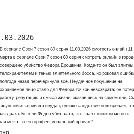
1.03.2026
В сериале Свои 7 сезон 80 серия 11.03.2026 смотреть онлайн 11
марта в сериале Свои 7 сезон 80 серия смотреть онлайн в город
совершено убийство Федора Ерошкина. Когда-то он был элитн
телохранителем и тенью влиятельного босса, но роковая ошибк
полгода назад перечеркнула всё. Неудачное покушение на
охраняемое лицо стало для Федора точкой невозврата: он поте
работу, репутацию и смысл жизни, оказавшись на самом дне. С
янувшейся серии его неудач, однако следствие подозревает, чт
ая драка. Был ли Федор убит за то, что знал слишком много о
алая месть за его профессиональный провал?
АТНО