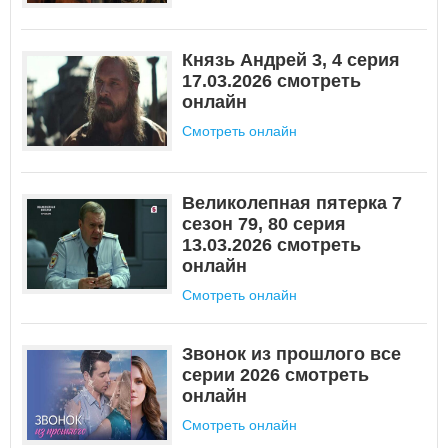
Князь Андрей 3, 4 серия
17.03.2026 смотреть
онлайн
Смотреть онлайн
Великолепная пятерка 7
сезон 79, 80 серия
13.03.2026 смотреть
онлайн
Смотреть онлайн
Звонок из прошлого все
серии 2026 смотреть
онлайн
Смотреть онлайн