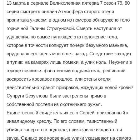
13 марта в сериале Великолепная пятерка 7 сезон 79, 80
серия смотреть онлайн Атмосфера старого отеля
пропитана ужасом: в одном из номеров обнаружено тело
горничной Галины Стригуновой. Смерть наступила от
удушения, но самое пугающее это положение тела,
которое в точности копирует почерк безумного маньяка,
орудовавшего здесь много лет назад. Следствие заходит
в тупик: на камерах лишь помехи, а улик ноль. Неужели в
городе появился фанатичный подражатель, решивший
воскресить кровавое прошлое, или стены отеля
действительно хранят призраков, жаждущих новой крови?
Супруги Безугловы были застрелены прямо в
собственной постели из охотничьего ружья.
Единственный свидетель их сын Сергей, прикованный к
инвалидному креслу. По его словам, таинственный
убийца запер его в подвале, приказав не издавать ни
звука. Однако все косвенные улики указывают на самого