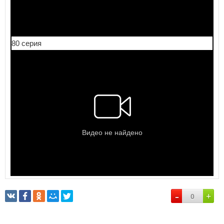
80 серия
-
+
0